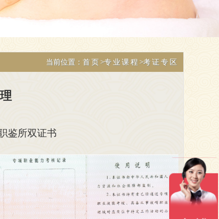
当前位置：
首页
>
专业课程
>
考证专区
理
职鉴所双证书