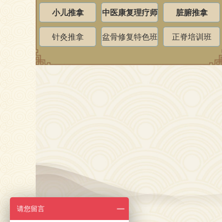
小儿推拿
中医康复理疗师
脏腑推拿
针灸推拿
盆骨修复特色班
正脊培训班
请您留言