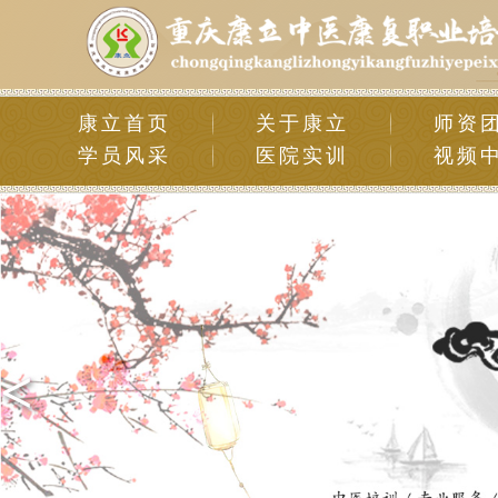
康立首页
关于康立
师资
学员风采
医院实训
视频
<