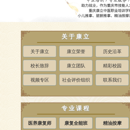
关于康立
关于康立
康立荣誉
历史沿革
校长致辞
康立团队
精彩校园
视频专区
社会评价组织
联系我们
专业课程
医养康复师
康复全能班
精油按摩