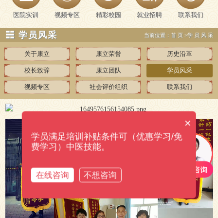
医院实训
视频专区
精彩校园
就业招聘
联系我们
☵ 学员风采
当前位置：
首页
>
学员风采
关于康立
康立荣誉
历史沿革
校长致辞
康立团队
学员风采
视频专区
社会评价组织
联系我们
×
学员满足培训补贴条件可（优惠学习/免
费学习）中医技能。
在线咨询
不想咨询